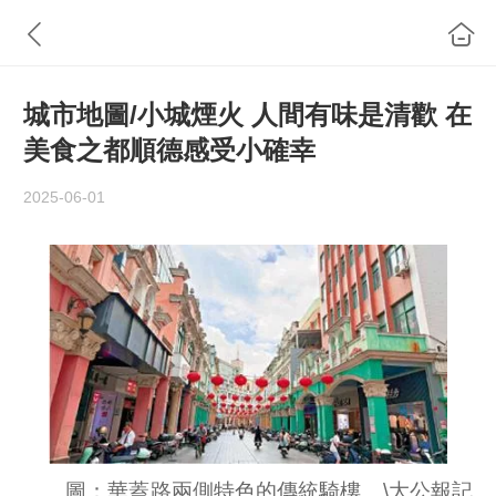
城市地圖/小城煙火 人間有味是清歡 在
美食之都順德感受小確幸
2025-06-01
圖：華蓋路兩側特色的傳統騎樓。\大公報記